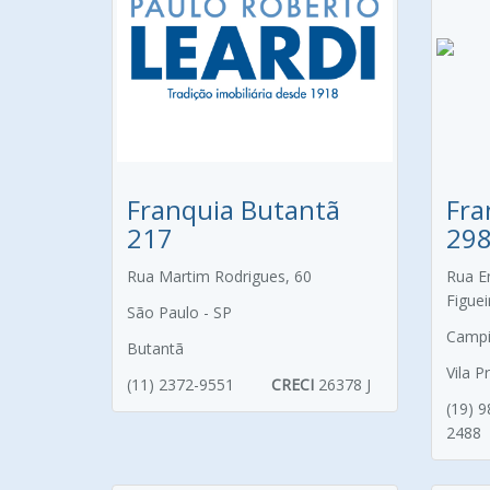
Franquia Butantã
Fra
217
29
Rua Martim Rodrigues, 60
Rua E
Figue
São Paulo - SP
Campi
Butantã
Vila 
(11) 2372-9551
CRECI
26378 J
(19) 
2488