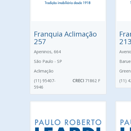
Franquia Aclimação
Fra
257
21
Apeninos, 664
Aveni
São Paulo - SP
Baruer
Aclimação
Green 
(11) 95407-
CRECI
71862 F
(11) 
5946