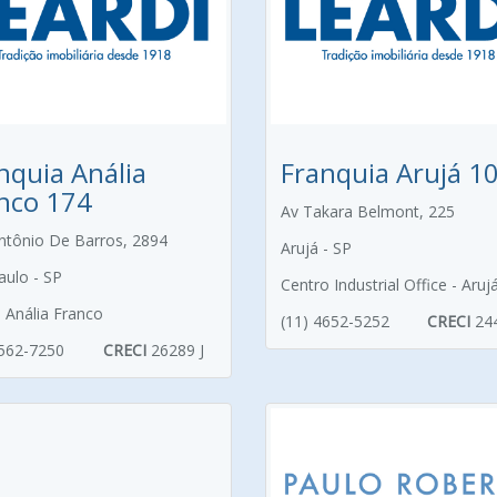
nquia Anália
Franquia Arujá 1
nco 174
Av Takara Belmont, 225
ntônio De Barros, 2894
Arujá - SP
aulo - SP
Centro Industrial Office - Aruj
m Anália Franco
(11) 4652-5252
CRECI
24
3562-7250
CRECI
26289 J