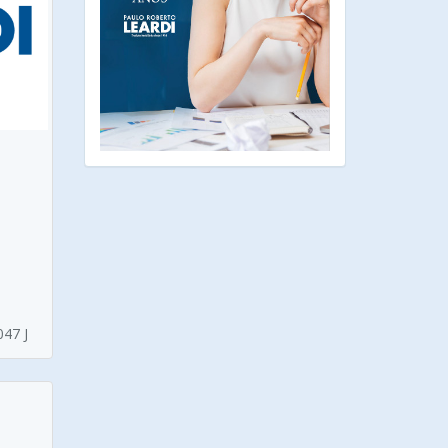
n
047 J