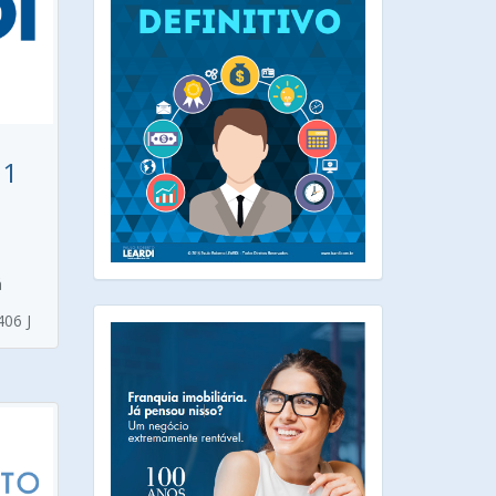
01
á
406 J