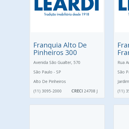
Franquia Alto De
Fra
Pinheiros 300
Fra
Avenida São Gualter, 570
Rua A
São Paulo - SP
São P
Alto De Pinheiros
Jardi
(11) 3095-2000
CRECI
24708 J
(11) 