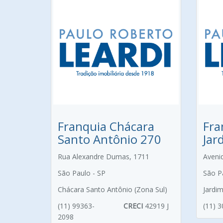
Franquia Chácara
Fra
Santo Antônio 270
Jar
Rua Alexandre Dumas, 1711
Aveni
São Paulo - SP
São P
Chácara Santo Antônio (Zona Sul)
Jardi
(11) 99363-
CRECI
42919 J
(11) 
2098