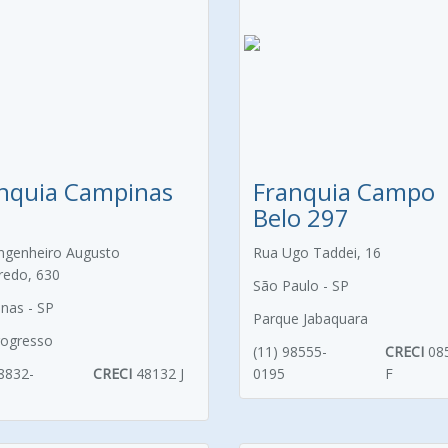
nquia Campinas
Franquia Campo
8
Belo 297
ngenheiro Augusto
Rua Ugo Taddei, 16
iredo, 630
São Paulo - SP
nas - SP
Parque Jabaquara
Progresso
(11) 98555-
CRECI
08
98832-
CRECI
48132 J
0195
F