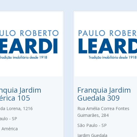
nquia Jardim
Franquia Jardim
rica 105
Guedala 309
da Lorena, 1216
Rua Amélia Correa Fontes
Guimarães, 284
aulo - SP
São Paulo - SP
m América
Jardim Guedala