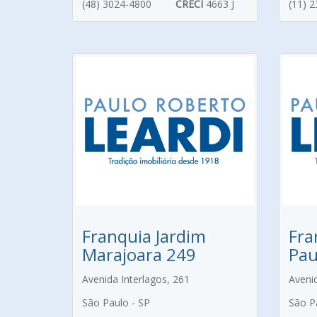
(48) 3024-4800
CRECI
4663 J
(11) 
Franquia Jardim
Fra
Marajoara 249
Pau
Avenida Interlagos, 261
Aveni
São Paulo - SP
São P