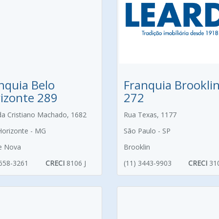
nquia Belo
Franquia Brookli
izonte 289
272
da Cristiano Machado, 1682
Rua Texas, 1177
Horizonte - MG
São Paulo - SP
e Nova
Brooklin
3658-3261
CRECI
8106 J
(11) 3443-9903
CRECI
31