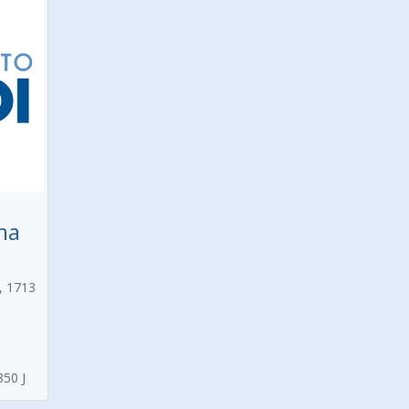
ma
, 1713
850 J