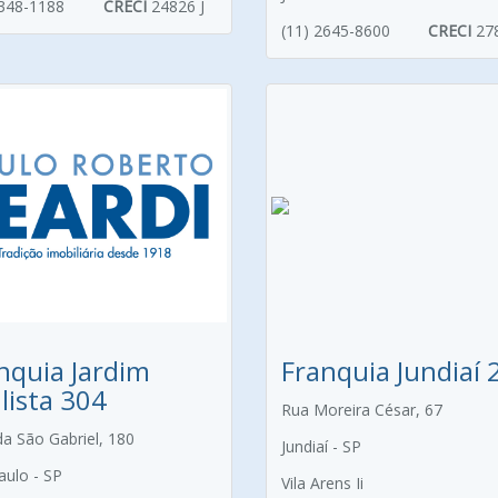
2348-1188
CRECI
24826 J
(11) 2645-8600
CRECI
27
nquia Jardim
Franquia Jundiaí 
lista 304
Rua Moreira César, 67
da São Gabriel, 180
Jundiaí - SP
aulo - SP
Vila Arens Ii