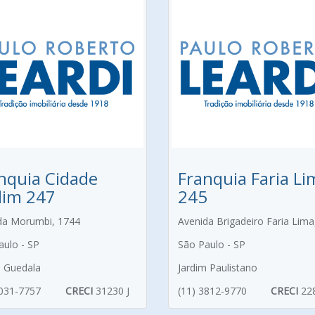
nquia Cidade
Franquia Faria Li
dim 247
245
da Morumbi, 1744
Avenida Brigadeiro Faria Lima
aulo - SP
São Paulo - SP
m Guedala
Jardim Paulistano
3031-7757
CRECI
31230 J
(11) 3812-9770
CRECI
22