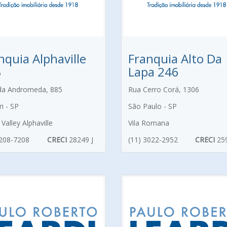
nquia Alphaville
Franquia Alto Da
3
Lapa 246
da Andromeda, 885
Rua Cerro Corá, 1306
i - SP
São Paulo - SP
Valley Alphaville
Vila Romana
4208-7208
CRECI
28249 J
(11) 3022-2952
CRECI
25