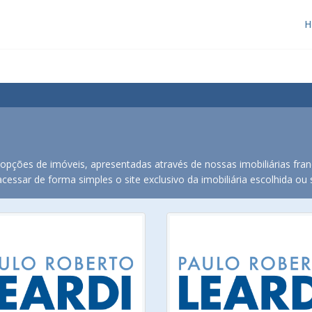
H
pções de imóveis, apresentadas através de nossas imobiliárias fran
essar de forma simples o site exclusivo da imobiliária escolhida ou s