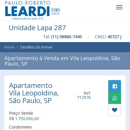
Toggl
Navig
Unidade Lapa 287
Tel:
(11) 98886-7445
- CRECI
40727 J
Home
Detalhes do Imóvel
Apartamento à Venda em Vila Leopoldina, São
Paulo, SP
Apartamento
Vila Leopoldina,
Ref:
712976
São Paulo, SP
Preço Venda
R$ 1.750.000,00
Condomínio