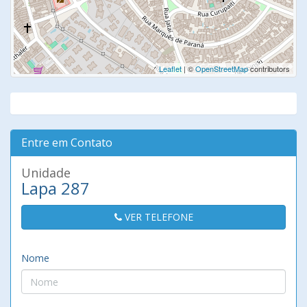
Leaflet
| ©
OpenStreetMap
contributors
Entre em Contato
Unidade
Lapa 287
VER TELEFONE
Nome