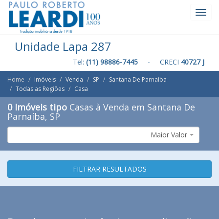
Toggl
Navig
Unidade Lapa 287
Tel:
(11) 98886-7445
- CRECI
40727 J
Home
Imóveis
Venda
SP
Santana De Parnaíba
Todas as Regiões
Casa
0 Imóveis tipo
Casas à Venda em Santana De
Parnaíba, SP
Maior Valor
FILTRAR RESULTADOS