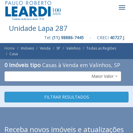
Toggl
Navig
Unidade Lapa 287
Tel:
(11) 98886-7445
- CRECI
40727 J
Home
Imóveis
Venda
SP
Valinhos
Todas as Regiões
Casa
0 Imóveis tipo
Casas à Venda em Valinhos, SP
Maior Valor
FILTRAR RESULTADOS
Receba novos imóveis e atualizações