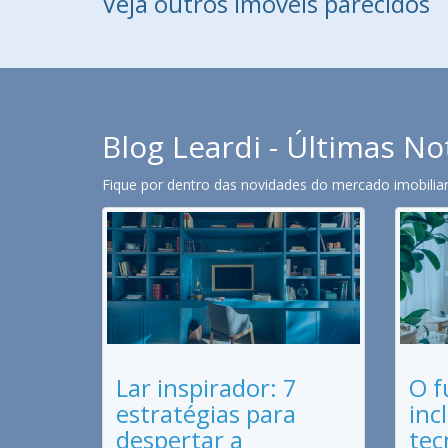
Veja outros imóveis parecidos
Blog Leardi - Últimas No
Fique por dentro das novidades do mercado imobiliari
Lar inspirador: 7
O f
estratégias para
inc
despertar a
tec