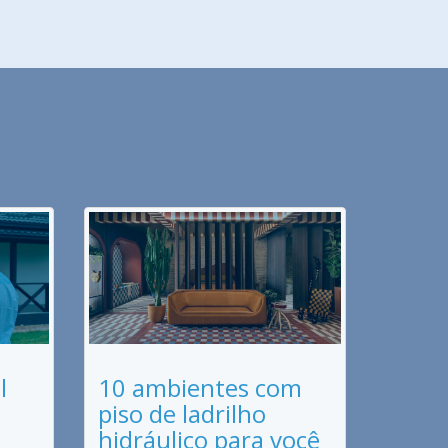
l
10 ambientes com
piso de ladrilho
hidráulico para você