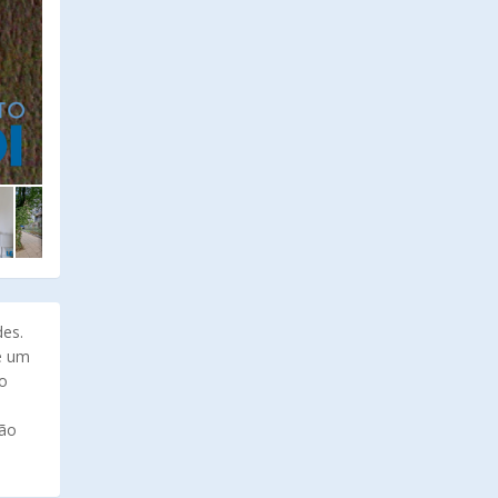
des.
é um
no
ção