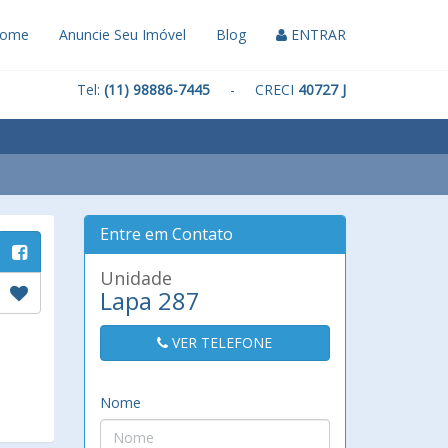
ome
Anuncie Seu Imóvel
Blog
ENTRAR
Tel:
(11) 98886-7445
- CRECI
40727 J
Entre em Contato
Unidade
Lapa 287
VER TELEFONE
Nome