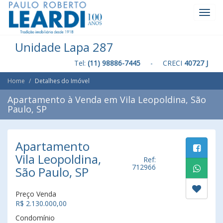
Toggl
Navig
Unidade Lapa 287
Tel:
(11) 98886-7445
- CRECI
40727 J
Home
Detalhes do Imóvel
Apartamento à Venda em Vila Leopoldina, São
Paulo, SP
Apartamento
Vila Leopoldina,
Ref:
712966
São Paulo, SP
Preço Venda
R$ 2.130.000,00
Condomínio