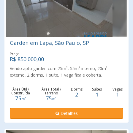
Garden em Lapa, São Paulo, SP
Preço
R$ 850.000,00
Vendo apto garden com 75m², 55m² interno, 20m²
externo, 2 dorms, 1 suíte, 1 vaga fixa e coberta.
Condomínio com lazer completo, excelente localização.
Agende já a sua visita !!!
Área Útil /
Área Total /
Dorms.
Suítes
Vagas
Construída
Terreno
2
1
1
75㎡
75㎡
Detalhes