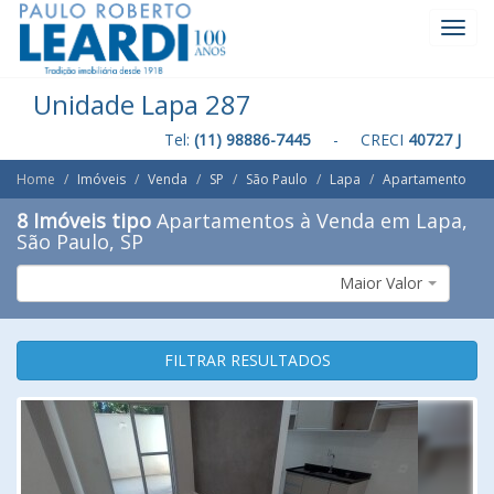
Toggl
Navig
Unidade Lapa 287
Tel:
(11) 98886-7445
- CRECI
40727 J
Home
Imóveis
Venda
SP
São Paulo
Lapa
Apartamento
8 Imóveis tipo
Apartamentos à Venda em Lapa,
São Paulo, SP
Maior Valor
FILTRAR RESULTADOS