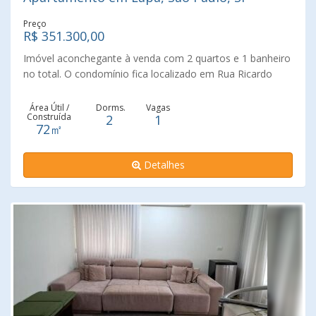
Preço
R$ 351.300,00
Imóvel aconchegante à venda com 2 quartos e 1 banheiro
no total. O condomínio fica localizado em Rua Ricardo
Cavatton no bairro Lapa de Baixo em São Paulo. Está bem
localizado, próximo a pontos de interesse de Lapa de
Área Útil /
Dorms.
Vagas
Construída
2
1
Baixo, tais como UBS Jd. Califórnia, Estação Lapa, Colégio
72㎡
Inovação, Colégio Cecília Brandão, Escola Estadual
Manual da Nóbrega e Colégio Nova Dimensão. Box,
Detalhes
Armários no quarto, Armários nos banheiros, Armários na
cozinha, Quartos e corredores com portas amplas, Área
de serviço.