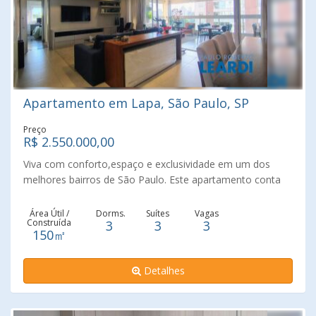
Apartamento em Lapa, São Paulo, SP
Preço
R$ 2.550.000,00
Viva com conforto,espaço e exclusividade em um dos
melhores bairros de São Paulo. Este apartamento conta
com 150m2 muito bem distribuidos,oferecendo 3 suítes
amplas,3 vagas de garagemeuma varanda gourmet
Área Útil /
Dorms.
Suítes
Vagas
Construída
3
3
3
perfeita para receber amigos e familiares. Para seu
150㎡
conforto o apartamento conta com ar condicionado. O
condomínio é completo, com piscina coberta e aquecida
Detalhes
,espaço gourmet e academia equipada. Uma oportunidade
única para quem busca qualidade de vida ,estrutura e
localização privilegiada . Vila Romana é um bairro