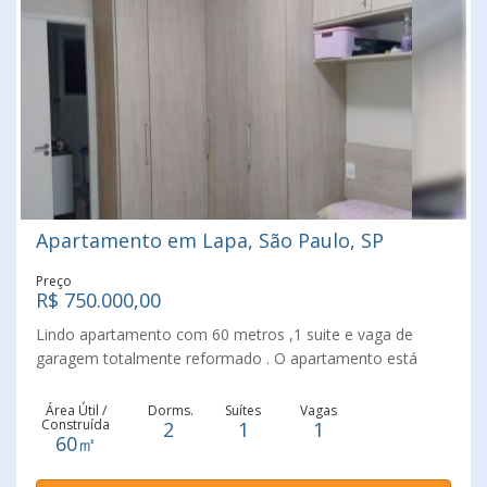
tranquilo,arborizado e com fácil acesso a
comércio,serviços e vias importantes. Agende sua vista!
Seu novo lar esta aqui.
Apartamento em Lapa, São Paulo, SP
Preço
R$ 750.000,00
Lindo apartamento com 60 metros ,1 suite e vaga de
garagem totalmente reformado . O apartamento está
localizado no coração da Vila Romana ,próximo ao centro
comercial da Lapa ,mercado municipal e sacolão . O
Área Útil /
Dorms.
Suítes
Vagas
Construída
2
1
1
imóvel conta com uma ampla sala com ótima iluminação
60㎡
e uma varanda . Bairro tranquilo e arborizado ,venha
conhecer o seu novo lar .. Agende sua visita !