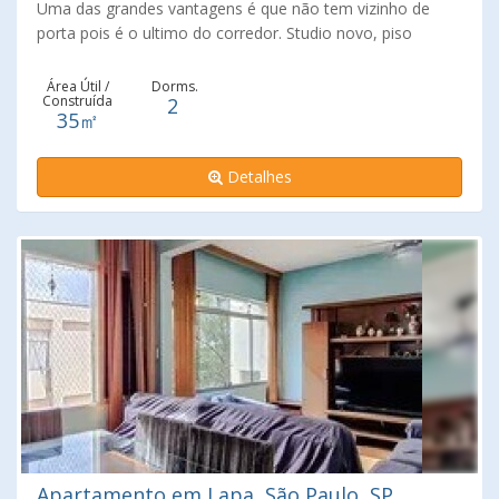
Uma das grandes vantagens é que não tem vizinho de
porta pois é o ultimo do corredor. Studio novo, piso
laminado nos dois dormitórios, , banheiro, sala, cozinha,
área de serviços, prédio com lavanderia, piscina, play
Área Útil /
Dorms.
Construída
2
ground, salão de festas, churrasqueira, pet place,
35㎡
bicicletário, sem garagem..
Detalhes
Apartamento em Lapa, São Paulo, SP