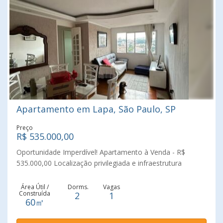
Apartamento em Lapa, São Paulo, SP
Preço
R$ 535.000,00
Oportunidade Imperdível! Apartamento à Venda - R$
535.000,00 Localização privilegiada e infraestrutura
completa para o seu conforto e segurança! Apartamento
face norte, com 60m², ideal para quem busca qualidade de
Área Útil /
Dorms.
Vagas
Construída
2
1
vida e praticidade. Características: 2 dormitórios 2
60㎡
banheiros Sala para 2 ambientes Armários embutidos 1
vaga de garagem Lazer e segurança: Portaria 24 horas