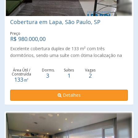
Cobertura em Lapa, São Paulo, SP
Preço
R$ 980.000,00
Excelente cobertura duplex de 133 m² com três
dormitórios, sendo uma suíte com ótima localização na
Lapa. Acompanha dois aparelhos de ar condicionado e
cortinas. Duas vagas fixas. Condomínio com portaria 24h,
Área Útil /
Dorms.
Suítes
Vagas
Construída
3
1
2
piscina, quadra recreativa, academia, sauna, salão de
133㎡
festas, salão de jogos, bicicletário. Equipado com gerador
para os elevadores, portões de pedestres e garagem.
Detalhes