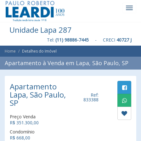
Toggl
Navig
Unidade Lapa 287
Tel:
(11) 98886-7445
- CRECI
40727 J
Home
Detalhes do Imóvel
Apartamento à Venda em Lapa, São Paulo, SP
Apartamento
Lapa, São Paulo,
Ref:
833388
SP
Preço Venda
R$ 351.300,00
Condomínio
R$ 668,00