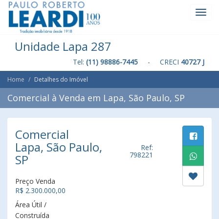
Toggl
Navig
Unidade Lapa 287
Tel:
(11) 98886-7445
- CRECI
40727 J
Home
Detalhes do Imóvel
Comercial à Venda em Lapa, São Paulo, SP
Comercial
Lapa, São Paulo,
Ref:
798221
SP
Preço Venda
R$ 2.300.000,00
Área Útil /
Construída