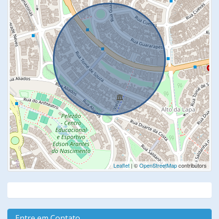
Leaflet
| ©
OpenStreetMap
contributors
Entre em Contato