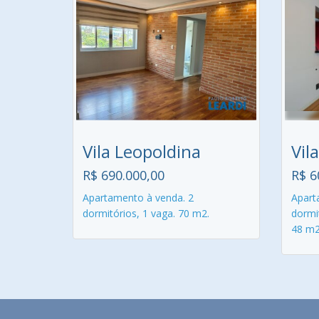
Vila Leopoldina
Vil
R$ 690.000,00
R$ 6
Apartamento à venda. 2
Apart
dormitórios, 1 vaga. 70 m2.
dormit
48 m2