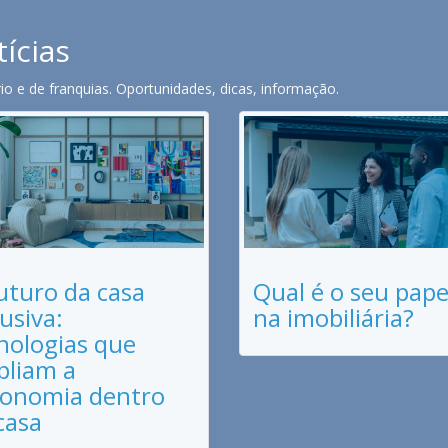
tícias
o e de franquias. Oportunidades, dicas, informação.
uturo da casa
Qual é o seu pape
lusiva:
na imobiliária?
nologias que
liam a
onomia dentro
casa