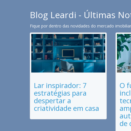
Blog Leardi - Últimas No
Fique por dentro das novidades do mercado imobiliari
Lar inspirador: 7
O f
estratégias para
inc
despertar a
tec
criatividade em casa
amp
aut
de 