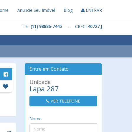
ome
Anuncie Seu Imóvel
Blog
ENTRAR
Tel:
(11) 98886-7445
- CRECI
40727 J
Entre em Contato
Unidade
Lapa 287
VER TELEFONE
Nome