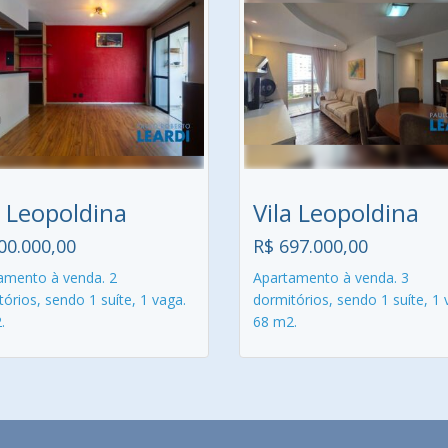
a Leopoldina
Vila Leopoldina
00.000,00
R$ 697.000,00
amento à venda. 2
Apartamento à venda. 3
órios, sendo 1 suíte, 1 vaga.
dormitórios, sendo 1 suíte, 1 
.
68 m2.