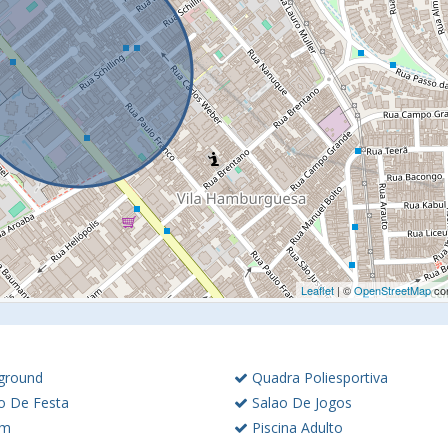
Leaflet
| ©
OpenStreetMap
con
ground
Quadra Poliesportiva
o De Festa
Salao De Jogos
im
Piscina Adulto