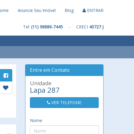
ome
Anuncie Seu Imóvel
Blog
ENTRAR
Tel:
(11) 98886-7445
- CRECI
40727 J
Entre em Contato
Unidade
Lapa 287
VER TELEFONE
Nome