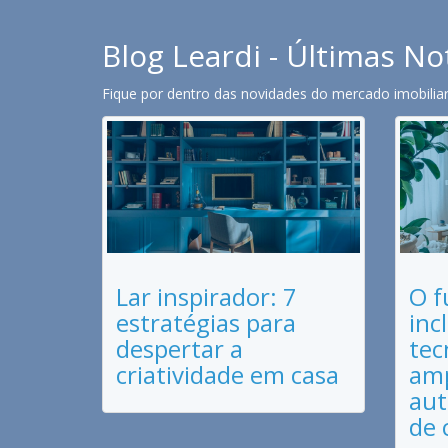
Blog Leardi - Últimas No
Fique por dentro das novidades do mercado imobiliari
Lar inspirador: 7
O f
estratégias para
inc
despertar a
tec
criatividade em casa
amp
aut
de 