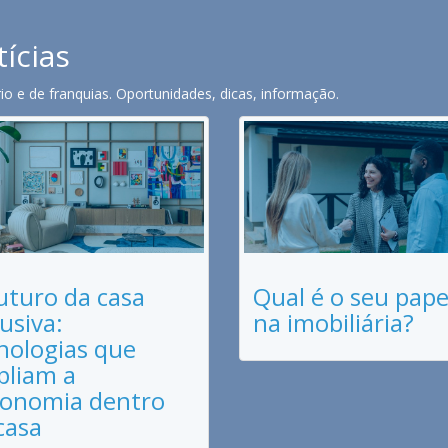
tícias
o e de franquias. Oportunidades, dicas, informação.
uturo da casa
Qual é o seu pape
lusiva:
na imobiliária?
nologias que
liam a
onomia dentro
casa