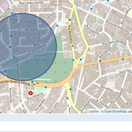
Leaflet
| ©
OpenStreetMap
con