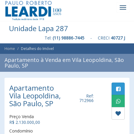
Toggl
Navig
Unidade Lapa 287
Tel:
(11) 98886-7445
- CRECI
40727 J
Home
Detalhes do Imóvel
Apartamento à Venda em Vila Leopoldina, São
Paulo, SP
Apartamento
Vila Leopoldina,
Ref:
712966
São Paulo, SP
Preço Venda
R$ 2.130.000,00
Condomínio