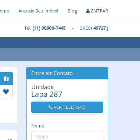
ome
Anuncie Seu Imóvel
Blog
ENTRAR
Tel:
(11) 98886-7445
- CRECI
40727 J
Entre em Contato
Unidade
Lapa 287
VER TELEFONE
Nome