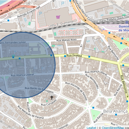
Leaflet
| ©
OpenStreetMap
con