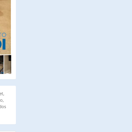
et,
o,
ados