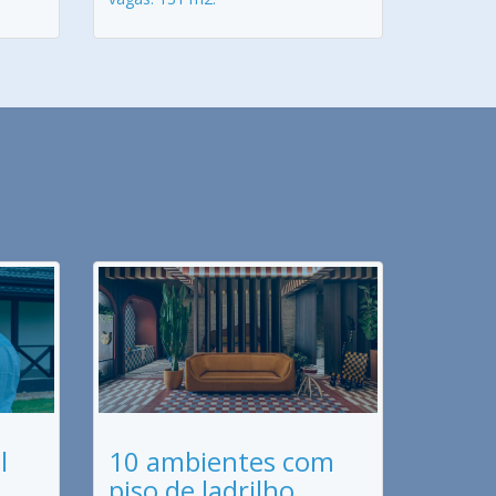
l
10 ambientes com
piso de ladrilho