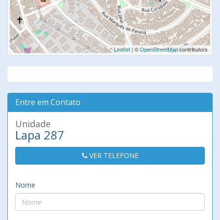
Leaflet
| ©
OpenStreetMap
contributors
Entre em Contato
Unidade
Lapa 287
VER TELEFONE
Nome