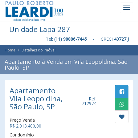
Toggl
Navig
Unidade Lapa 287
Tel:
(11) 98886-7445
- CRECI
40727 J
Home
Detalhes do Imóvel
Apartamento à Venda em Vila Leopoldina, São
Paulo, SP
Apartamento
Vila Leopoldina,
Ref:
712974
São Paulo, SP
Preço Venda
R$ 2.013.480,00
Condomínio