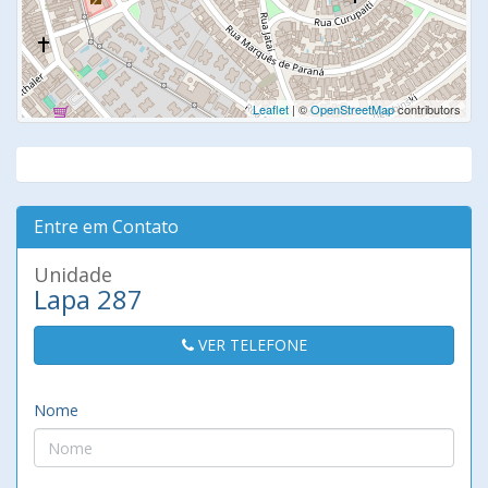
Leaflet
| ©
OpenStreetMap
contributors
Entre em Contato
Unidade
Lapa 287
VER TELEFONE
Nome