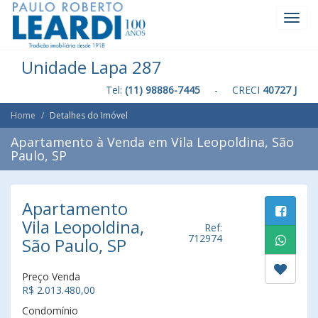
Toggl
Navig
Unidade Lapa 287
Tel:
(11) 98886-7445
- CRECI
40727 J
Home
Detalhes do Imóvel
Apartamento à Venda em Vila Leopoldina, São
Paulo, SP
Apartamento
Vila Leopoldina,
Ref:
712974
São Paulo, SP
Preço Venda
R$ 2.013.480,00
Condomínio