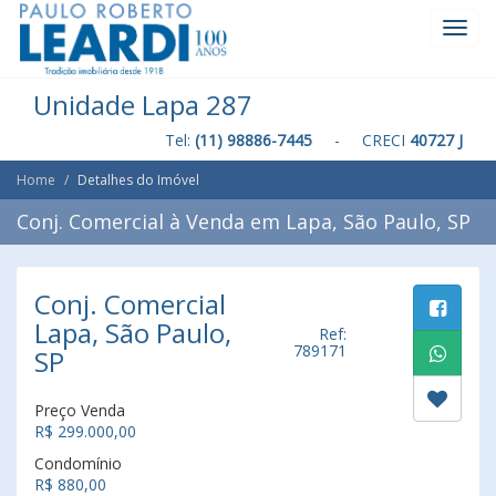
Toggl
Navig
Unidade Lapa 287
Tel:
(11) 98886-7445
- CRECI
40727 J
Home
Detalhes do Imóvel
Conj. Comercial à Venda em Lapa, São Paulo, SP
Conj. Comercial
Lapa, São Paulo,
Ref:
789171
SP
Preço Venda
R$ 299.000,00
Condomínio
R$ 880,00