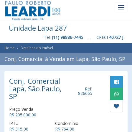
Toggl
Navig
Unidade Lapa 287
Tel:
(11) 98886-7445
- CRECI
40727 J
Home
Detalhes do Imóvel
Conj. Comercial à Venda em Lapa, São Paulo, SP
Conj. Comercial
Lapa, São Paulo,
Ref:
826665
SP
Preço Venda
R$ 295.000,00
IPTU
Condomínio
R$ 315,00
R$ 764,00