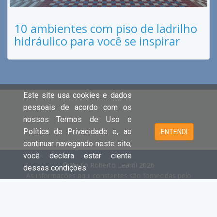
10 ambientes com piso de ladrilho
hidráulico para você se inspirar
Este site usa cookies e dados
pessoais de acordo com os
nossos Termos de Uso e
Política de Privacidade e, ao
ENTENDI
continuar navegando neste site,
você declara estar ciente
© Paulo Roberto Leardi 2026
dessas condições.
As informações aqui constantes são fornecidas pelo
proprietário do imóvel e estão sujeitas a alteração a
qualquer momento.
Cada unidade é juridica e financeiramente independente e