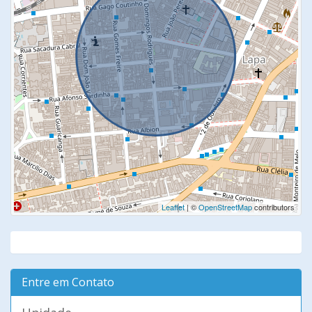
Leaflet
| ©
OpenStreetMap
contributors
Entre em Contato