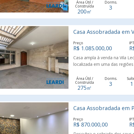
Área Útil /
Dorms.
Construída
3
200㎡
Casa Assobradada em Vi
Preço
IP
R$ 1.085.000,00
R
Casa ampla à venda na Vila Le
localizada em uma das regiões
poucos minutos do Parque Vill
grande potencial para quem bu
Área Útil /
Dorms.
Suít
Construída
3
1
residencial e bem estruturado. 
275㎡
com excelente iluminação natu
proporcionando um espaço agrad
banheiros no total, que atende
Casa Assobradada em P
A área social da casa conta c
de estar e jantar, além de um
Preço
IP
armários, perfeita para quem g
R$ 870.000,00
R
parte inferior do imóvel há um
Descubra o sobrado dos seus