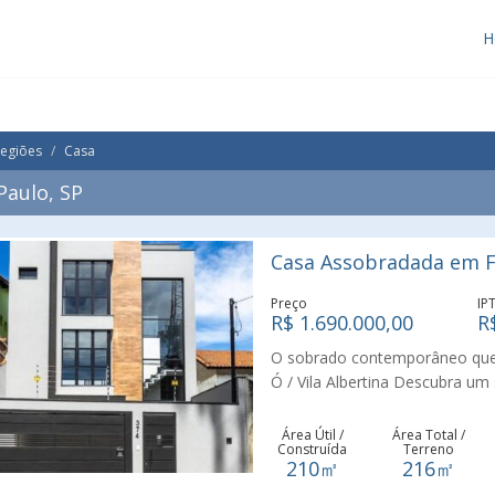
H
Regiões
Casa
Paulo, SP
Casa Assobradada em Fr
Preço
IP
R$ 1.690.000,00
R
O sobrado contemporâneo que 
Ó / Vila Albertina Descubra u
criado para quem busca confor
regiões mais desejadas da Zon
Área Útil /
Área Total /
Construída
Terreno
imóvel oferece espaços pensad
210㎡
216㎡
e funcionalidade. A cozinha em