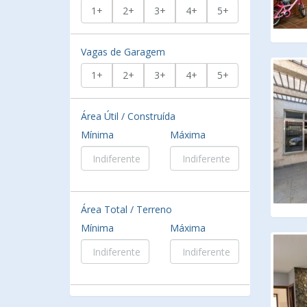
1+
2+
3+
4+
5+
Vagas de Garagem
1+
2+
3+
4+
5+
Área Útil / Construída
Mínima
Máxima
Área Total / Terreno
Mínima
Máxima