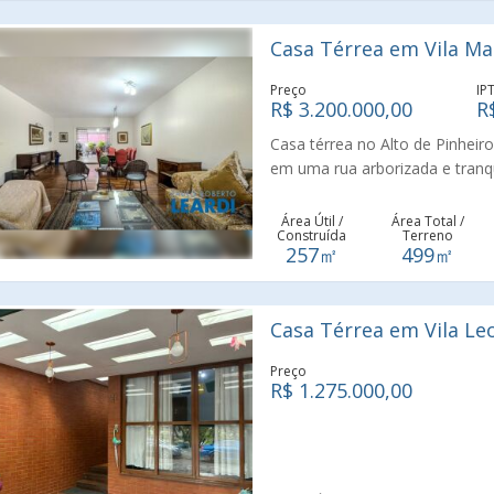
ambientes sociais, criando um 
para quem valoriza convivênci
Casa Térrea em Vila Ma
churrasqueira é um verdadeiro
o amplo jardim traz charme, fr
Preço
IP
contato com o verde. Outro gr
R$ 3.200.000,00
R
automóveis de grande porte, u
Casa térrea no Alto de Pinheiro
garante comodidade e seguranç
em uma rua arborizada e tranqu
estratégico, combinando tranqu
257 m² de área construída em 
serviços e principais vias da re
marcada pela presença de praça
Área Útil /
Área Total /
estação do Metro, linha Laranj
Construída
Terreno
acolhedor e diferenciado, com 
do que um imóvel, um estilo de 
257㎡
499㎡
ligam o bairro às demais áreas
design contemporâneo, funcion
sonhou está aqui.
Casa Térrea em Vila Leo
Preço
R$ 1.275.000,00