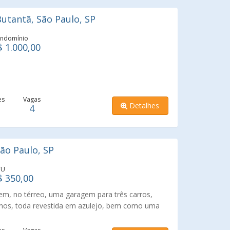
utantã, São Paulo, SP
ndomínio
$ 1.000,00
es
Vagas
Detalhes
4
ão Paulo, SP
TU
$ 350,00
em, no térreo, uma garagem para três carros,
nos, toda revestida em azulejo, bem como uma
dar, uma sala ampla, para três ambientes, piso
em madeira, teto rebaixado em gesso, com