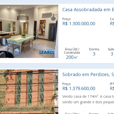
Casa Assobradada em B
Preço
Co
R$ 1.300.000,00
R
Área Útil /
Dorms.
Suít
Construída
3
3
200㎡
Sobrado em Perdizes, S
Preço
IP
R$ 1.379.600,00
R
Vendo casa de 174m². A casa t
sendo um grande e dois peque
pequena adega. No primeiro an
em porcelanato, com tabeira 