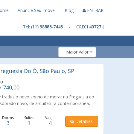
ome
Anuncie Seu Imóvel
Blog
ENTRAR
Tel:
(11) 98886-7445
- CRECI
40727 J
Maior Valor
eguesia Do Ó, São Paulo, SP
TU
$ 740,00
traduz o novo sonho de morar na Freguesia do
m sobrado novo, de arquitetura contemporânea,
to, sofisticação e qualidade de vida em uma das
a Norte. Com 3 dormitórios bem distribuídos, o
Dorms.
Suítes
Vagas
Detalhes
3
1
4
os para acolher a rotina da família com harmonia
 conceito aberto integra-se perfeitamente aos