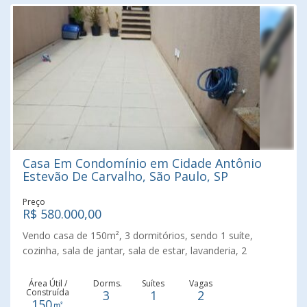
Casa Em Condomínio em Cidade Antônio
Estevão De Carvalho, São Paulo, SP
Preço
R$ 580.000,00
Vendo casa de 150m², 3 dormitórios, sendo 1 suíte,
cozinha, sala de jantar, sala de estar, lavanderia, 2
banheiros, garagem para 2 carros. A 500m do metrô Artur
Alvim e a Av.Aguia de Haia. Fácil acesso a Arena
Área Útil /
Dorms.
Suítes
Vagas
Construída
3
1
2
Corinthians, mercados, padarias, escolas, transporte
150㎡