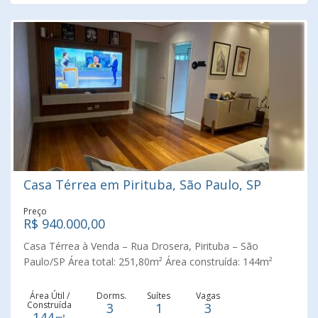
Casa Térrea em Pirituba, São Paulo, SP
Preço
R$ 940.000,00
Casa Térrea à Venda – Rua Drosera, Pirituba – São
Paulo/SP Área total: 251,80m² Área construída: 144m²
Excelente casa térrea à venda, localizada em rua tranquila
no bairro de Pirituba, com fácil acesso às principais vias da
Área Útil /
Dorms.
Suítes
Vagas
Construída
3
1
3
região e rodovias. O imóvel possui excelente distribuição
144㎡