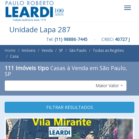
Toggl
Navig
Unidade Lapa 287
Tel:
(11) 98886-7445
- CRECI
40727 J
Home
Imóveis
Venda
SP
São Paulo
Todas as Regiões
Casa
111 Imóveis tipo
Casas à Venda em São Paulo,
SP
Maior Valor
FILTRAR RESULTADOS