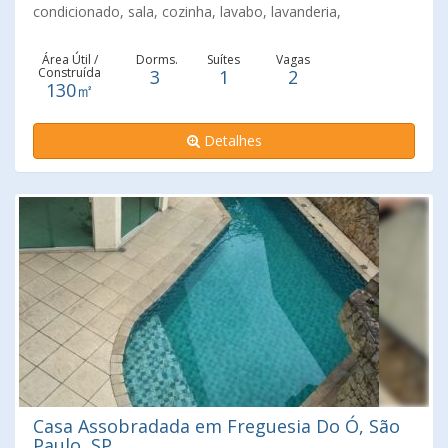
condicionado, sala, cozinha, lavabo, lavanderia,
churrasqueira e 2 vagas de garagem. Agende já a sua
visita!!!
Área Útil /
Dorms.
Suítes
Vagas
Construída
3
1
2
130㎡
Detalhes
Casa Assobradada em Freguesia Do Ó, São
Paulo, SP