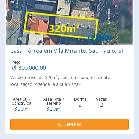
Casa Térrea em Vila Mirante, São Paulo, SP
Preço
R$ 800.000,00
Vendo imóvel de 320m², casa e galpão, excelente
localização. Agende já a sua visita!!!
Área Útil /
Área Total /
Dorms.
Vagas
Construída
Terreno
2
2
320㎡
320㎡
Detalhes