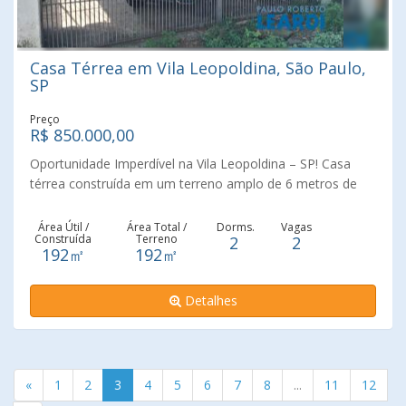
Casa Térrea em Vila Leopoldina, São Paulo,
SP
Preço
R$ 850.000,00
Oportunidade Imperdível na Vila Leopoldina – SP! Casa
térrea construída em um terreno amplo de 6 metros de
frente por 32 metros de fundo (192 m²) 2 dormitórios Sala
de estar Cozinha Banheiro Lavanderia 2 vagas de
Área Útil /
Área Total /
Dorms.
Vagas
Construída
Terreno
2
2
garagem Localização privilegiada : Rua tranquila, sem
192㎡
192㎡
saída, em uma área calma da Vila Leopoldina , a poucos
metros da Rua Carlos Weber e próxima à estação CPTM
Detalhes
(metrô). Fácil acesso às Marginais e diversas opções de
comércio e serviços na região. Excelente potencial para
moradia familiar ou renda com locação! Entre em contato
agora e agende sua visita!
«
1
2
3
4
5
6
7
8
...
11
12