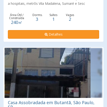
a hospitais, metrôs Vila Madalena, Sumaré e Sesc
Pompéia, Shopping Bourbon e Alianz Parque. Três
dormitórios com ar-condicionado, sala ampla, duas vagas,
Área Útil /
Dorms.
Suítes
Vagas
Construída
3
1
2
suíte, banheiro com hidro, dois lavabos, deck externo,
240㎡
depósito e estúdio. Agende já a sua visita!!!
Detalhes
Casa Assobradada em Butantã, São Paulo,