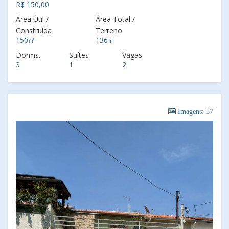
R$ 150,00
Área Útil /
Área Total /
Construída
Terreno
150㎡
136㎡
Dorms.
Suítes
Vagas
3
1
2
Imagens: 57