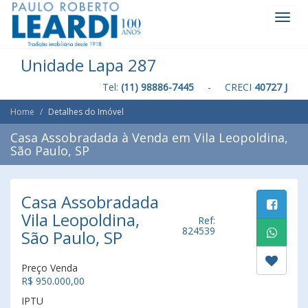
Toggl
Navig
Unidade Lapa 287
Tel:
(11) 98886-7445
- CRECI
40727 J
Home
Detalhes do Imóvel
Casa Assobradada à Venda em Vila Leopoldina,
São Paulo, SP
Casa Assobradada
Vila Leopoldina,
Ref:
824539
São Paulo, SP
Preço Venda
R$ 950.000,00
IPTU