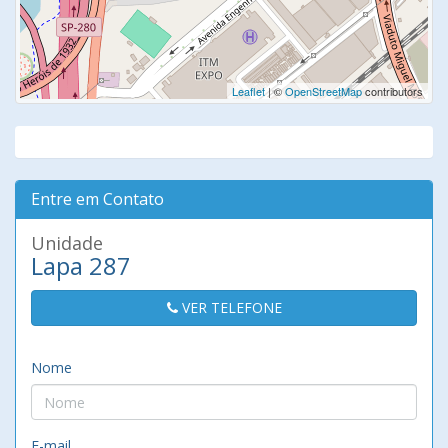
Leaflet
| ©
OpenStreetMap
contributors
Entre em Contato
Unidade
Lapa 287
VER TELEFONE
Nome
E-mail