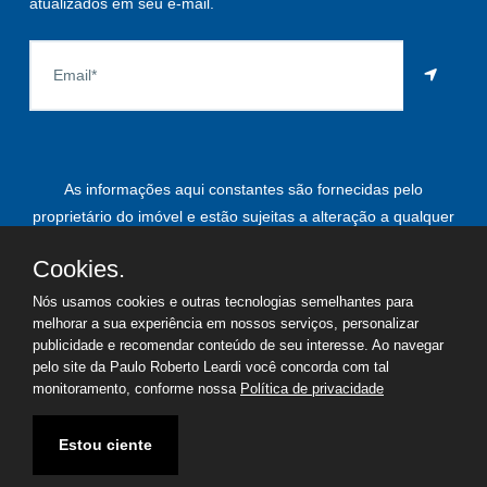
atualizados em seu e-mail.
As informações aqui constantes são fornecidas pelo
proprietário do imóvel e estão sujeitas a alteração a qualquer
momento.
Cookies.
Nós usamos cookies e outras tecnologias semelhantes para
melhorar a sua experiência em nossos serviços, personalizar
©
2026
Copyright - Paulo Roberto Leardi | Todos os direitos
publicidade e recomendar conteúdo de seu interesse. Ao navegar
pelo site da Paulo Roberto Leardi você concorda com tal
reservados
monitoramento, conforme nossa
Política de privacidade
Termos de uso
Política de privacidade
Estou ciente